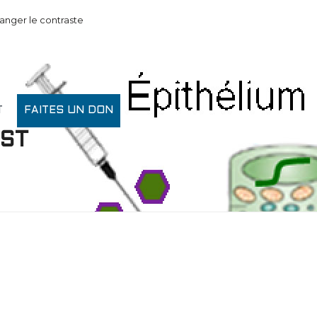
anger le contraste
T
FAITES UN DON
EST