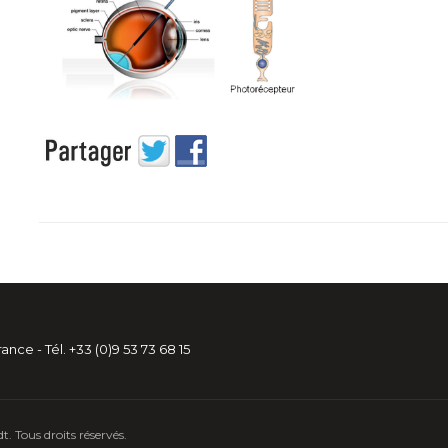
ance - Tél. +33 (0)9 53 73 68 15
. Tous droits réservés.