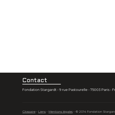
Contact
Fondation Stargardt - 9 rue Pastourelle - 75003 Paris - Fr
Glossaire
-
Liens
-
Mentions légales
- © 2014 Fondation Stargardt