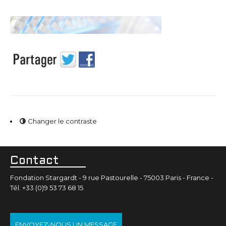
Changer le contraste
Contact
Fondation Stargardt - 9 rue Pastourelle - 75003 Paris - France -
Tél. +33 (0)9 53 73 68 15
ENVOYEZ-NOUS UN MESSAGE