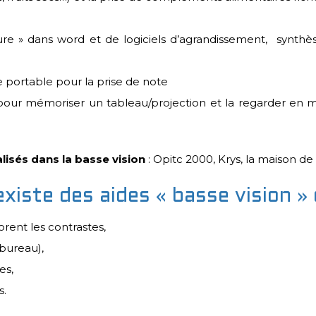
cture » dans word et de logiciels d’agrandissement, synthèse
ne portable pour la prise de note
tte pour mémoriser un tableau/projection et la regarder 
isés dans la basse vision
: Opitc 2000, Krys,
la maison de 
 existe des aides « basse vision 
rent les contrastes,
bureau),
es,
s.