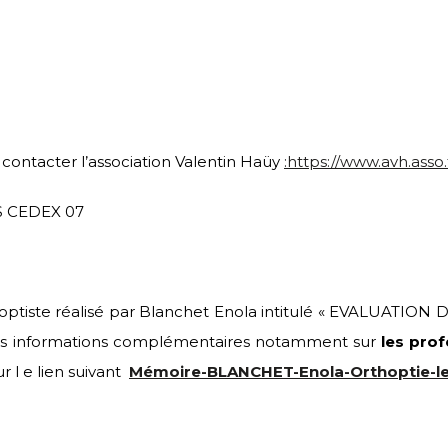
 : contacter l’association Valentin Haüy
:https://www.avh.asso.f
IS CEDEX 07
hoptiste réalisé par Blanchet Enola intitulé « EVALUATI
s informations complémentaires notamment sur
les pro
ur l e lien suivant
Mémoire-BLANCHET-Enola-Orthoptie-l