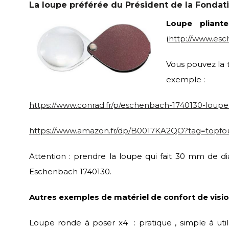
La loupe préférée du Président de la Fondati
Loupe pliante
(
http://www.esch
Vous pouvez la t
exemple :
https://www.conrad.fr/p/eschenbach-1740130-loupe
https://www.amazon.fr/dp/B0017KA2QO?tag=topfou
Attention : prendre la loupe qui fait 30 mm de di
Eschenbach 1740130.
Autres exemples de matériel de confort de visio
Loupe ronde à poser x4 : pratique , simple à util