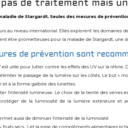
 pas de traitement mais u
 maladie de Stargardt. Seules des mesures de prévention
s au niveau international. Elles explorent les domaines de 
nt être prometteuses pour la maladie de Stargardt, une des
sures de prévention sont recom
 est utile pour lutter contre les effets des UV sur la rétine
imiter le passage de la lumière sur les côtés. Le but « mon
et à la forme galbée des lunettes.
 l’intensité lumineuse. Le choix de la teinte des verres es
 protéger de la luminosité de la lumière extérieure et 
met aussi de diminuer l’intensité de la luminosité.
, fruits secs…) et la prise de compléments alimentaires ric