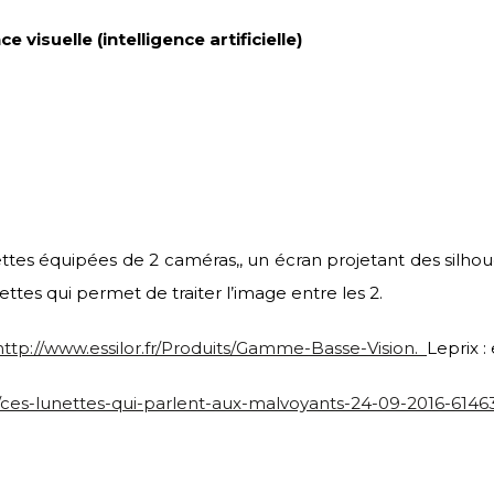
isuelle (intelligence artificielle)
s équipées de 2 caméras,, un écran projetant des silhouet
ettes qui permet de traiter l’image entre les 2.
http://www.essilor.fr/Produits/Gamme-Basse-Vision.
Leprix :
te/ces-lunettes-qui-parlent-aux-malvoyants-24-09-2016-614