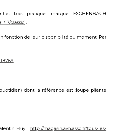
oche, très pratique: marque ESCHENBACH
/17/classic
).
en fonction de leur disponibilité du moment. Par
818769
uotidien) dont la référence est :loupe pliante
Valentin Huy :
http://magasin.avh.asso.fr/tous-les-