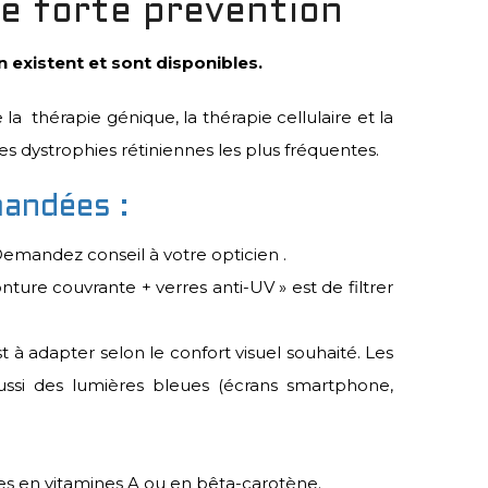
ne forte prévention
 existent et sont disponibles.
la thérapie génique, la thérapie cellulaire et la
 dystrophies rétiniennes les plus fréquentes.
mandées :
. Demandez conseil à votre opticien .
ture couvrante + verres anti-UV » est de filtrer
t à adapter selon le confort visuel souhaité. Les
aussi des lumières bleues (écrans smartphone,
hes en vitamines A ou en bêta-carotène.