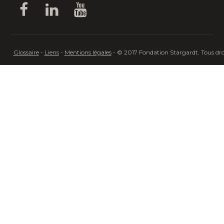
Glossaire
-
Liens
-
Mentions légales
- © 2017 Fondation Stargardt. Tous droi