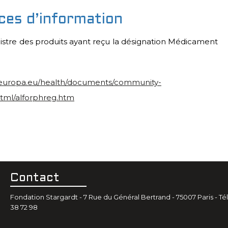
ces d’information
istre des produits ayant reçu la désignation Médicament
c.europa.eu/health/documents/community-
html/alforphreg.htm
Contact
Fondation Stargardt - 7 Rue du Général Bertrand - 75007 Paris - Tél.
38 72 98