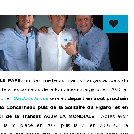
4
LE PAPE
, un des meilleurs marins français actuels du
ortera les couleurs de la Fondation Stargardt en 2020 et
voilier
Gardons la vue
sera au
départ en août prochain
lo Concarneau puis de la Solitaire du Figaro, et en
021 de la Transat AG2R LA MONDIALE.
Après avoir
e
e
é la 4
place en 2014 puis la 7
en 2016 sur la