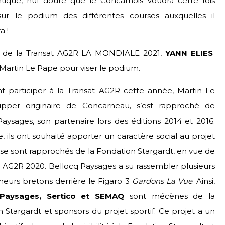
antique, nul doute que le Concarnois voudra cette fois
r sur le podium des différentes courses auxquelles il
a !
 de la Transat AG2R LA MONDIALE 2021,
YANN ELIES
 Martin Le Pape pour viser le podium.
nt participer à la Transat AG2R cette année, Martin Le
ipper originaire de Concarneau, s’est rapproché de
aysages, son partenaire lors des éditions 2014 et 2016.
 ils ont souhaité apporter un caractère social au projet
t se sont rapprochés de la Fondation Stargardt, en vue de
t AG2R 2020. Bellocq Paysages a su rassembler plusieurs
eurs bretons derrière le Figaro 3
Gardons La Vue
. Ainsi,
 Paysages, Sertico et SEMAQ
sont mécènes de la
 Stargardt et sponsors du projet sportif. Ce projet a un