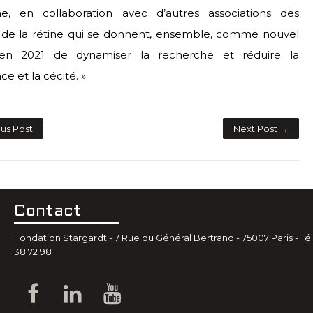
, en collaboration avec d’autres associations des
 de la rétine qui se donnent, ensemble, comme nouvel
 en 2021 de dynamiser la recherche et réduire la
e et la cécité. »
us Post
Next Post →
Contact
Fondation Stargardt - 7 Rue du Général Bertrand - 75007 Paris - Tél.
38 72 98