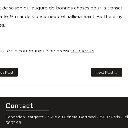
 de saison qui augure de bonnes choses pour la transat
ra le 9 mai de Concarneau et ralliera Saint Barthélémy
es.
sultez le communiqué de presse,
cliquez ici
us Post
Next Post →
Contact
Fondation Stargardt - 7 Rue du Général Bertrand - 75007 Paris - Tél.
38 72 98