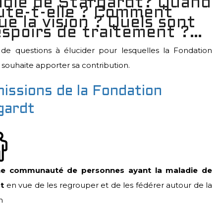
adie de Stargardt? Quand
ute-t-elle ? Comment
ue la vision ? Quels sont
espoirs de traitement ?…
e questions à élucider pour lesquelles la Fondation
 souhaite apporter sa contribution.
issions de la Fondation
gardt
ne communauté de personnes ayant la maladie de
t
en vue de les regrouper et de les fédérer autour de la
n