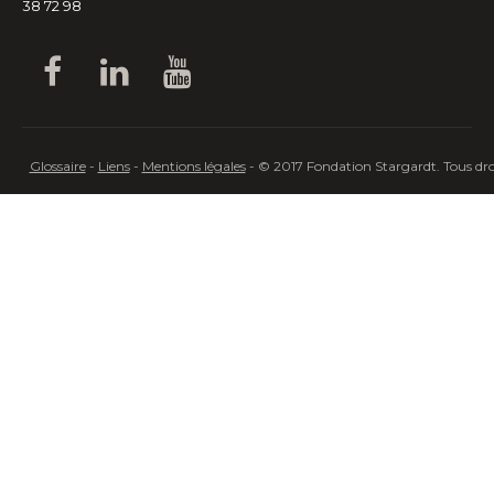
38 72 98
Glossaire
-
Liens
-
Mentions légales
- © 2017 Fondation Stargardt. Tous droi